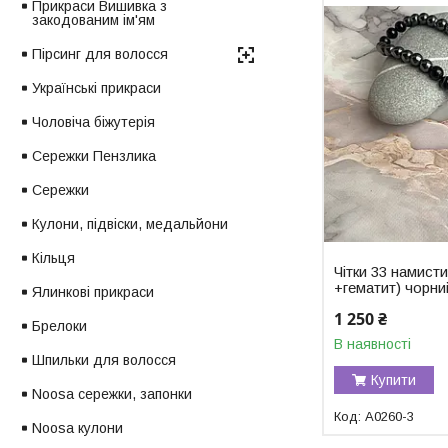
Прикраси Вишивка з
закодованим ім'ям
Пірсинг для волосся
Українські прикраси
Чоловіча біжутерія
Сережки Пензлика
Сережки
Кулони, підвіски, медальйони
Кільця
Чітки 33 намисти
+гематит) чорни
Ялинкові прикраси
1 250 ₴
Брелоки
В наявності
Шпильки для волосся
Купити
Noosa сережки, запонки
A0260-3
Noosa кулони