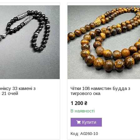
оніксу 33 камені з
Чітки 108 намистин Будда з
 21 очей
тигрового ока
1 200 ₴
В наявності
Купити
A0260-10