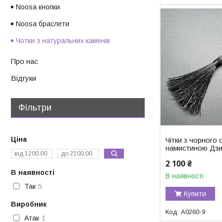
Noosa кнопки
Noosa браслети
Чотки з натуральних каменів
Про нас
Відгуки
Фільтри
Ціна
Чітки з чорного 
намистиною Дзи
2 100 ₴
В наявності
В наявності
Так
5
Купити
Виробник
A0260-9
Атак
1