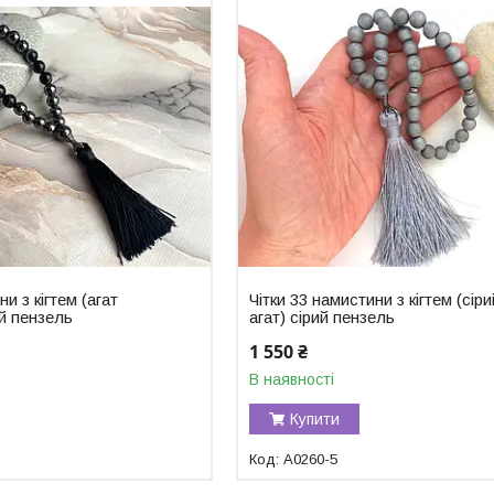
ни з кігтем (агат
Чітки 33 намистини з кігтем (сіри
й пензель
агат) сірий пензель
1 550 ₴
В наявності
Купити
A0260-5