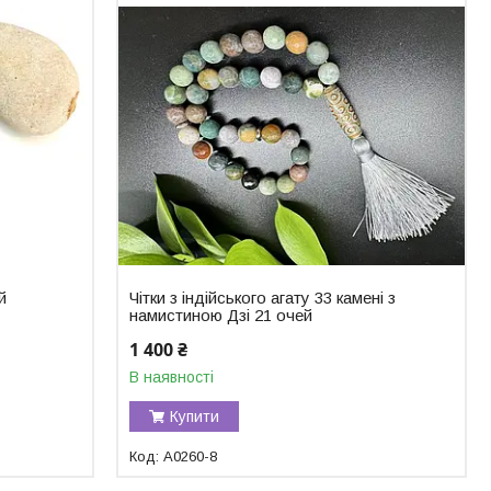
й
Чітки з індійського агату 33 камені з
намистиною Дзі 21 очей
1 400 ₴
В наявності
Купити
A0260-8