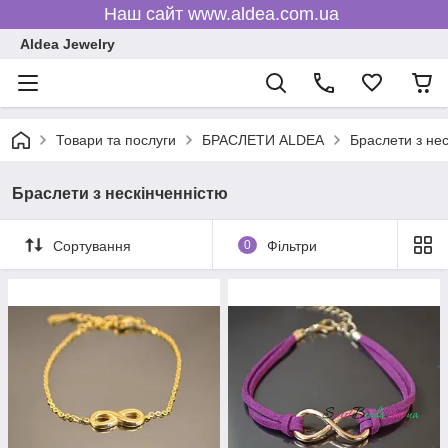
Наш сайт www.aldea.com.ua
Aldea Jewelry
Товари та послуги
БРАСЛЕТИ ALDEA
Браслети з нес
Браслети з нескінченністю
Сортування
0
Фільтри