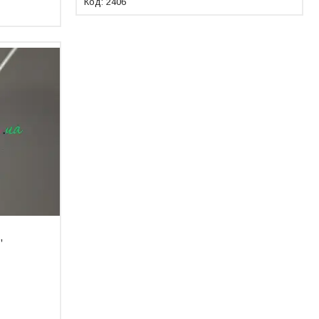
2406
,