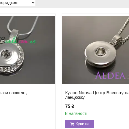
рази навколо,
Кулон Noosa Центр Всесвіту н
ланцюжку
75 ₴
В наявності
Купити