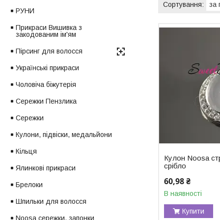
РУНИ
Прикраси Вишивка з
закодованим ім'ям
Пірсинг для волосся
Українські прикраси
Чоловіча біжутерія
Сережки Пензлика
Сережки
Кулони, підвіски, медальйони
Кільця
Кулон Noosa ст
срібло
Ялинкові прикраси
60,98 ₴
Брелоки
В наявності
Шпильки для волосся
Купити
Noosa сережки, запонки