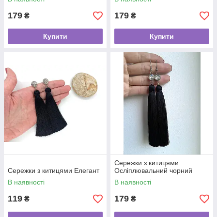
179
179
₴
₴
Купити
Купити
Сережки з китицями
Сережки з китицями Елегант
Осліплювальний чорний
В наявності
В наявності
119
179
₴
₴