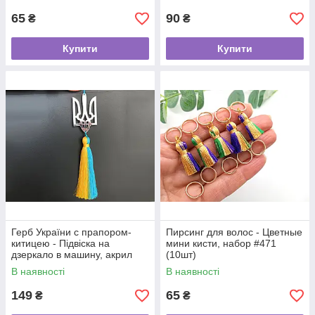
65
90
₴
₴
Купити
Купити
Герб України с прапором-
Пирсинг для волос - Цветные
китицею - Підвіска на
мини кисти, набор #471
дзеркало в машину, акрил
(10шт)
срібло
В наявності
В наявності
149
65
₴
₴