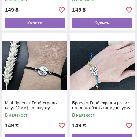
149
149
₴
₴
Купити
Купити
Міні-браслет Герб України
Браслет Герб України різний
(круг 12мм) на шнурку
на жовто-блакитному шнурку
В наявності
В наявності
149
149
₴
₴