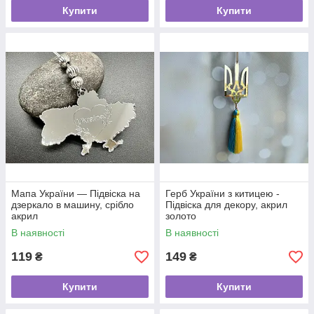
Купити
Купити
Мапа України — Підвіска на
Герб України з китицею -
дзеркало в машину, срібло
Підвіска для декору, акрил
акрил
золото
В наявності
В наявності
119
149
₴
₴
Купити
Купити