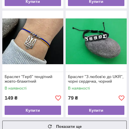
Купити
Купити
Браслет "Герб" тендітний
Браслет "З любов'ю до UKR",
жовто-блакитний
чорні сердечка, чорний
В наявності
В наявності
149
79
₴
₴
Купити
Купити
Показати ще