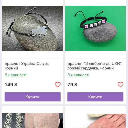
Браслет Україна Сілует,
Браслет "З любов'ю до UKR",
чорний
рожеві сердечка, чорний
В наявності
В наявності
149
79
₴
₴
Купити
Купити