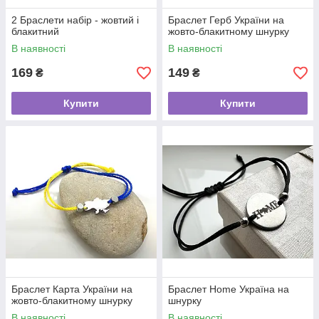
2 Браслети набір - жовтий і
Браслет Герб України на
блакитний
жовто-блакитному шнурку
В наявності
В наявності
169
149
₴
₴
Купити
Купити
Браслет Карта України на
Браслет Home Україна на
жовто-блакитному шнурку
шнурку
В наявності
В наявності