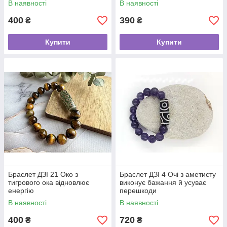
В наявності
В наявності
400
390
₴
₴
Купити
Купити
Браслет ДЗІ 21 Око з
Браслет ДЗІ 4 Очі з аметисту
тигрового ока відновлює
виконує бажання й усуває
енергію
перешкоди
В наявності
В наявності
400
720
₴
₴