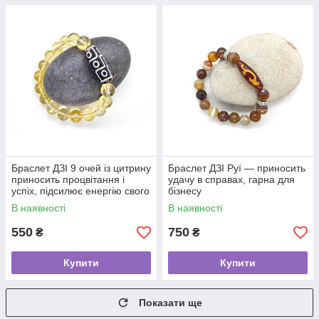
Браслет ДЗІ 9 очей із цитрину
Браслет ДЗІ Руї — приносить
приносить процвітання і
удачу в справах, гарна для
успіх, підсилює енергію свого
бізнесу
власника
В наявності
В наявності
550
750
₴
₴
Купити
Купити
Показати ще