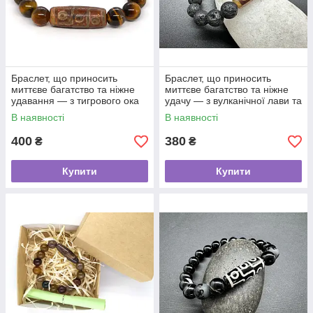
Браслет, що приносить
Браслет, що приносить
миттєве багатство та ніжне
миттєве багатство та ніжне
удавання — з тигрового ока
удачу — з вулканічної лави та
та намистини ДЗИ 9 очей
намистини ДЗИ 9 очей
В наявності
В наявності
400
380
₴
₴
Купити
Купити