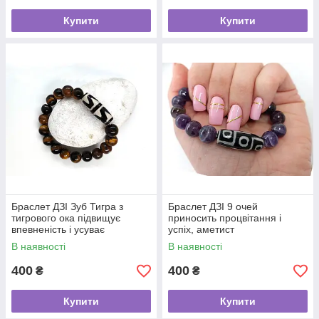
Купити
Купити
Браслет ДЗІ Зуб Тигра з
Браслет ДЗІ 9 очей
тигрового ока підвищує
приносить процвітання і
впевненість і усуває
успіх, аметист
перешкоди
В наявності
В наявності
400
400
₴
₴
Купити
Купити