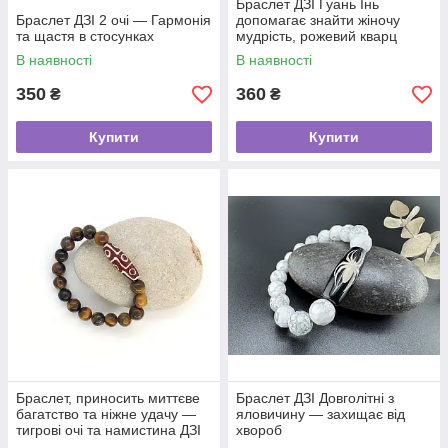
Браслет ДЗІ Гуань Інь
Браслет ДЗІ 2 очі — Гармонія
допомагає знайти жіночу
та щастя в стосунках
мудрість, рожевий кварц
В наявності
В наявності
350
360
₴
₴
Купити
Купити
Браслет, приносить миттєве
Браслет ДЗІ Довголітні з
багатство та ніжне удачу —
яловичину — захищає від
тигрові очі та намистина ДЗІ
хвороб
9 очей