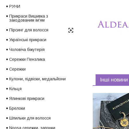
РУНИ
Прикраси Вишивка з
закодованим ім'ям
Пірсинг для волосся
Українські прикраси
Чоловіча біжутерія
Сережки Пензлика
Сережки
Кулони, підвіски, медальйони
Інші новини
Кільця
Ялинкові прикраси
Брелоки
Шпильки для волосся
Noosa сережки, запонки