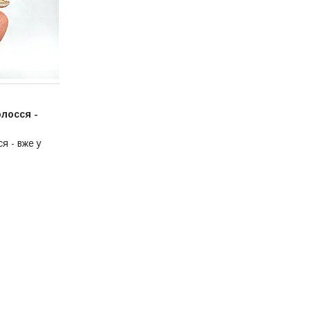
олосся -
я - вже у