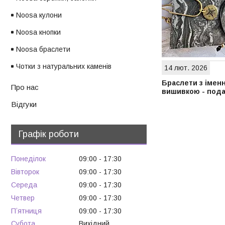
Noosa кулони
Noosa кнопки
Noosa браслети
Чотки з натуральних каменів
14 лют. 2026
Браслети з імен
Про нас
вишивкою - пода
Відгуки
Графік роботи
Понеділок
09:00
17:30
Вівторок
09:00
17:30
Середа
09:00
17:30
Четвер
09:00
17:30
Пʼятниця
09:00
17:30
Субота
Вихідний