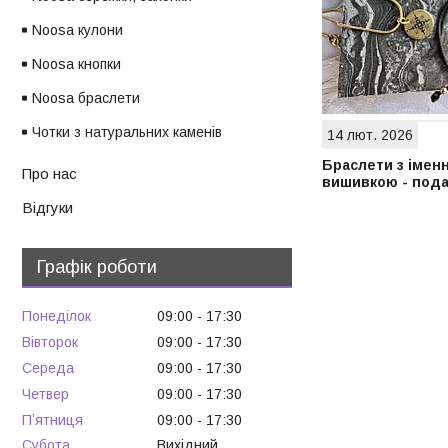
Noosa кулони
Noosa кнопки
Noosa браслети
Чотки з натуральних каменів
14 лют. 2026
Браслети з імен
Про нас
вишивкою - пода
Відгуки
Графік роботи
Понеділок
09:00
17:30
Вівторок
09:00
17:30
Середа
09:00
17:30
Четвер
09:00
17:30
Пʼятниця
09:00
17:30
Субота
Вихідний