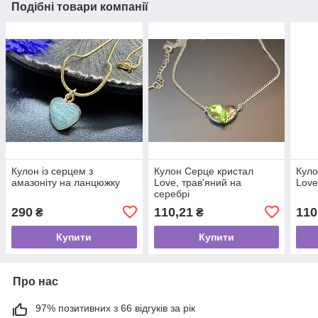
Подібні товари компанії
Кулон із серцем з
Кулон Серце кристал
Куло
амазоніту на ланцюжку
Love, трав'яний на
Love
серебрі
290
110,21
110
₴
₴
Купити
Купити
Про нас
97% позитивних з 66 відгуків за рік