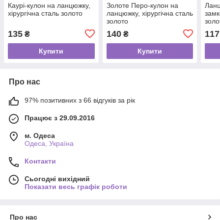
Каурі-кулон на ланцюжку,
Золоте Перо-кулон на
Ланц
хірургічна сталь золото
ланцюжку, хірургічна сталь
замк
золото
золо
135
140
117
₴
₴
Купити
Купити
Про нас
97% позитивних з 66 відгуків за рік
Працює з 29.09.2016
м. Одеса
Одеса, Україна
Контакти
Сьогодні вихідний
Показати весь графік роботи
Про нас