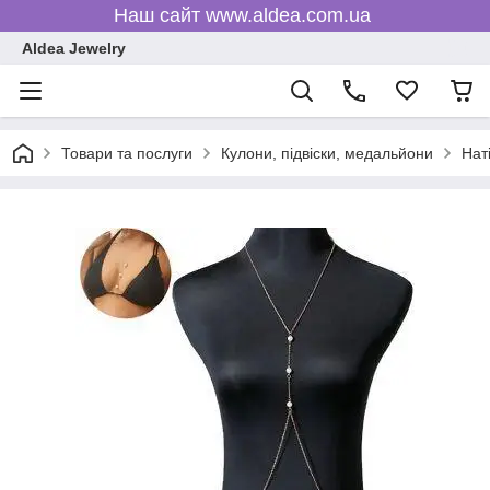
Наш сайт www.aldea.com.ua
Aldea Jewelry
Товари та послуги
Кулони, підвіски, медальйони
Нат