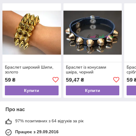
Браслет широкий Шипи,
Браслет із конусами
Брас
золото
шкіра, чорний
сріб
59
59,47
59
₴
₴
Купити
Купити
Про нас
97% позитивних з 64 відгуків за рік
Працює з 29.09.2016