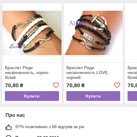
Браслет Ряди
Браслет Ряди
Брас
нескінченність, чорно-
нескінченність LOVE,
неск
білий
чорний
біли
70,80
70,80
70,
₴
₴
Купити
Купити
Про нас
97% позитивних з 66 відгуків за рік