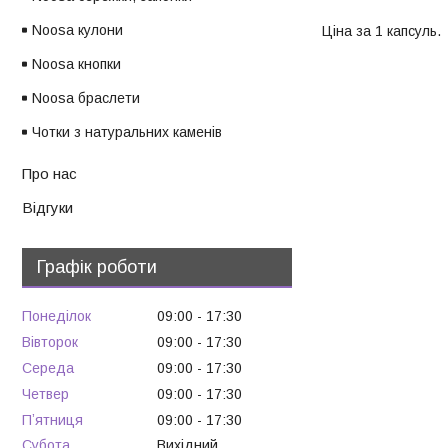
Noosa кулони
Ціна за 1 капсуль.
Noosa кнопки
Noosa браслети
Чотки з натуральних каменів
Про нас
Відгуки
Графік роботи
Понеділок
09:00
17:30
Вівторок
09:00
17:30
Середа
09:00
17:30
Четвер
09:00
17:30
Пʼятниця
09:00
17:30
Субота
Вихідний