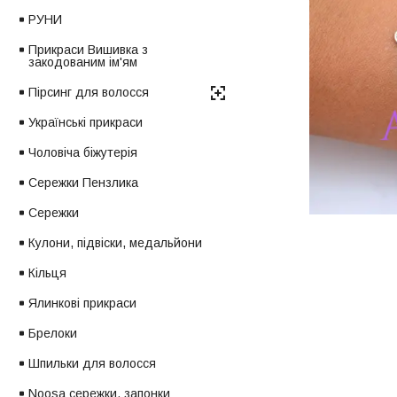
РУНИ
Прикраси Вишивка з
закодованим ім'ям
Пірсинг для волосся
Українські прикраси
Чоловіча біжутерія
Сережки Пензлика
Сережки
Кулони, підвіски, медальйони
Кільця
Ялинкові прикраси
Брелоки
Шпильки для волосся
Noosa сережки, запонки