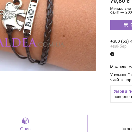
70,80 ₴
Мінімальна
сайті — 200
К
+380 (63) 
+вайбер
У компанії
який товар
повернен
Опис
Інфо