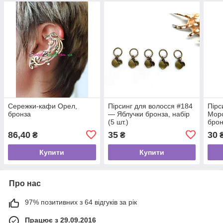
Сережки-кафи Орел,
Пірсинг для волосся #184
Пірс
бронза
— Яблучки бронза, набір
Морс
(5 шт.)
брон
86,40
35
30
₴
₴
Купити
Купити
Про нас
97% позитивних з 64 відгуків за рік
Працює з 29.09.2016