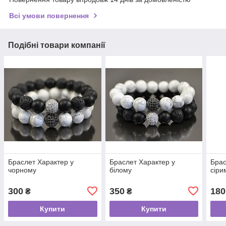
Всі умови повернення
Подібні товари компанії
Браслет Характер у
Браслет Характер у
Брас
чорному
білому
сіри
300
350
180
₴
₴
Купити
Купити