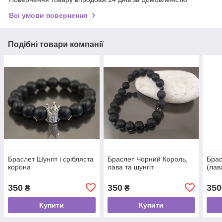
Всі умови повернення
Подібні товари компанії
Браслет Шунгіт і срібляста
Браслет Чорний Король,
Брас
корона
лава та шунгіт
(лав
350
350
350
₴
₴
Купити
Купити