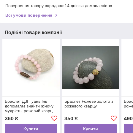
Повернення товару впродовж 14 днів за домовленістю
Всі умови повернення
Подібні товари компанії
Браслет ДЗІ Гуань Інь
Браслет Рожеве золото з
Брас
допомагає знайти жіночу
рожевого кварцу
рож
мудрість, рожевий кварц
360
350
490
₴
₴
Купити
Купити