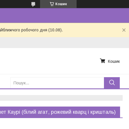
Кошик
айближчого робочого дня (10.08).
Кошик
ет Каурі (білий агат, рожевий кварц і кришталь)