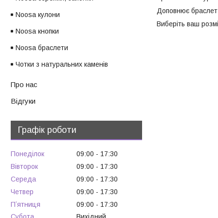
Доповнює браслет П
Noosa кулони
Виберіть ваш розмі
Noosa кнопки
Noosa браслети
Чотки з натуральних каменів
Про нас
Відгуки
Графік роботи
Понеділок
09:00
17:30
Вівторок
09:00
17:30
Середа
09:00
17:30
Четвер
09:00
17:30
Пʼятниця
09:00
17:30
Субота
Вихідний