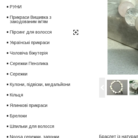
РУНИ
Прикраси Вишивка з
закодованим ім'ям
Пірсинг для волосся
Українські прикраси
Чоловіча біжутерія
Сережки Пензлика
Сережки
Кулони, підвіски, медальйони
Кільця
Ялинкові прикраси
Брелоки
Шпильки для волосся
Браслет із натурал
Noosa сережки, запонки