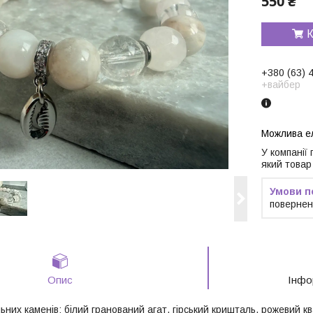
550 ₴
К
+380 (63) 
+вайбер
У компанії
який товар
повернен
Опис
Інфо
ьних каменів: білий гранований агат, гірський кришталь, рожевий к