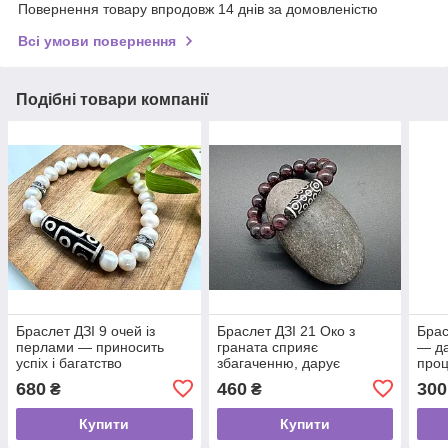
Повернення товару впродовж 14 днів за домовленістю
Всі умови повернення
Подібні товари компанії
Браслет ДЗІ 9 очей із
Браслет ДЗІ 21 Око з
Брас
перлами — приносить
граната сприяє
— да
успіх і багатство
збагаченню, дарує
проц
достаток усього
680
460
300
₴
₴
Купити
Купити