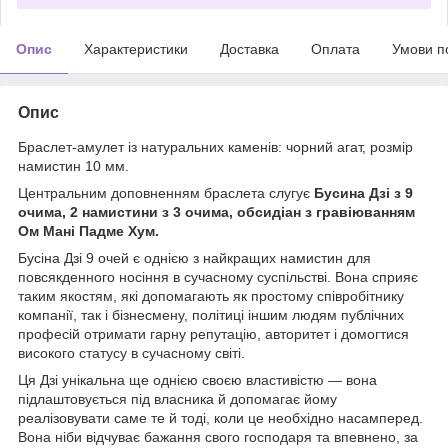
Опис
Характеристики
Доставка
Оплата
Умови п
Опис
Браслет-амулет із натуральних каменів: чорний агат, розмір
намистин 10 мм.
Центральним доповненням браслета слугує
Бусина Дзі з 9
очима, 2 намистини з 3 очима, обсидіан з гравіюванням
Ом Мані Падме Хум.
Бусіна Дзі 9 очей є однією з найкращих намистин для
повсякденного носіння в сучасному суспільстві. Вона сприяє
таким якостям, які допомагають як простому співробітнику
компанії, так і бізнесмену, політиці іншим людям публічних
професій отримати гарну репутацію, авторитет і домогтися
високого статусу в сучасному світі.
Ця Дзі унікальна ще однією своєю властивістю — вона
підлаштовується під власника й допомагає йому
реалізовувати саме те й тоді, коли це необхідно насамперед.
Вона ніби відчуває бажання свого господаря та впевнено, за