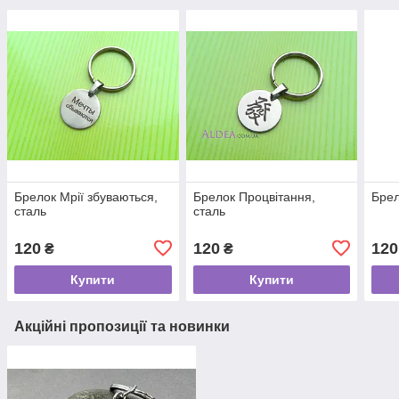
Брелок Мрії збуваються,
Брелок Процвітання,
Брел
сталь
сталь
120
120
120
₴
₴
Купити
Купити
Акційні пропозиції та новинки