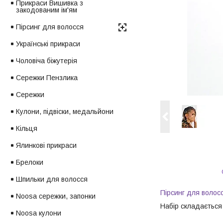
Прикраси Вишивка з
закодованим ім'ям
Пірсинг для волосся
Українські прикраси
Чоловіча біжутерія
Сережки Пензлика
Сережки
Кулони, підвіски, медальйони
Кільця
Ялинкові прикраси
Брелоки
Шпильки для волосся
Пірсинг для волос
Noosa сережки, запонки
Набір складається з
Noosa кулони