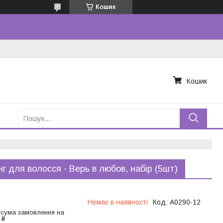
Кошик
Кошик
нг для волосся - Верь в любов, набір (5шт)
Немає в наявності
Код:
A0290-12
 сума замовлення на
 ₴