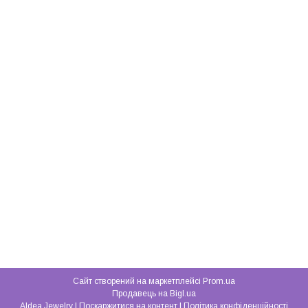
Сайт створений на маркетплейсі
Prom.ua
Продавець на Bigl.ua
Aldea Jewelry |
Поскаржитися на контент
|
Політика конфіденційності