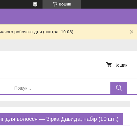
Кошик
ижчого робочого дня (завтра, 10.08).
Кошик
нг для волосся — Зірка Давида, набір (10 шт.)