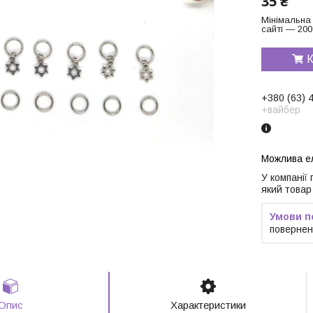
35 ₴
Мінімальна
сайті — 200
К
+380 (63) 
+вайбер
У компанії
який товар
повернен
Опис
Характеристики