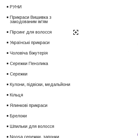
РУНИ
Прикраси Вишивка з
закодованим ім'ям
Пірсинг для волосся
Українські прикраси
Чоловіча біжутерія
Сережки Пензлика
Сережки
Кулони, підвіски, медальйони
Кільця
Ялинкові прикраси
Брелоки
Шпильки для волосся
Noosa сережки, запонки