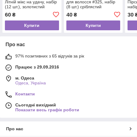
Літній мікс на удачу, набір
для волосся #325, набір
Пірс
(12 шт.), золотистий
(8 шт.) сріблястий
набір
60
40
30
₴
₴
Купити
Купити
Про нас
97% позитивних з 65 відгуків за рік
Працює з 29.09.2016
м. Одеса
Одеса, Україна
Контакти
Сьогодні вихідний
Показати весь графік роботи
Про нас