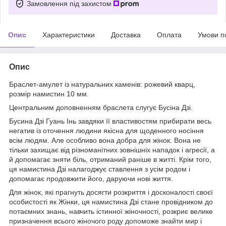
Замовлення під захистом
Опис
Характеристики
Доставка
Оплата
Умови п
Опис
Браслет-амулет із натуральних каменів: рожевий кварц,
розмір намистин 10 мм.
Центральним доповненням браслета слугує Бусіна Дзі.
Бусина Дзі Гуань Інь завдяки її властивостям прибирати весь
негатив із оточення людини якісна для щоденного носіння
всім людям. Але особливо вона добра для жінок. Вона не
тільки захищає від різноманітних зовнішніх нападок і агресії, а
й допомагає зняти біль, отриманий раніше в житті. Крім того,
ця намистина Дзі налагоджує ставлення з усім родом і
допомагає продовжити його, даруючи нові життя.
Для жінок, які прагнуть досягти розкриття і досконалості своєї
особистості як Жінки, ця намистина Дзі стане провідником до
потаємних знань, навчить істинної жіночності, розкриє велике
призначення всього жіночого роду допоможе знайти мир і