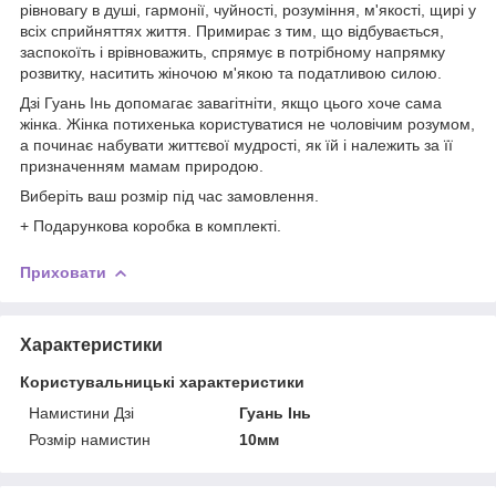
рівновагу в душі, гармонії, чуйності, розуміння, м'якості, щирі у
всіх сприйняттях життя. Примирає з тим, що відбувається,
заспокоїть і врівноважить, спрямує в потрібному напрямку
розвитку, наситить жіночою м'якою та податливою силою.
Дзі Гуань Інь допомагає завагітніти, якщо цього хоче сама
жінка. Жінка потихенька користуватися не чоловічим розумом,
а починає набувати життєвої мудрості, як їй і належить за її
призначенням мамам природою.
Виберіть ваш розмір під час замовлення.
+ Подарункова коробка в комплекті.
Приховати
Характеристики
Користувальницькі характеристики
Намистини Дзі
Гуань Інь
Розмір намистин
10мм