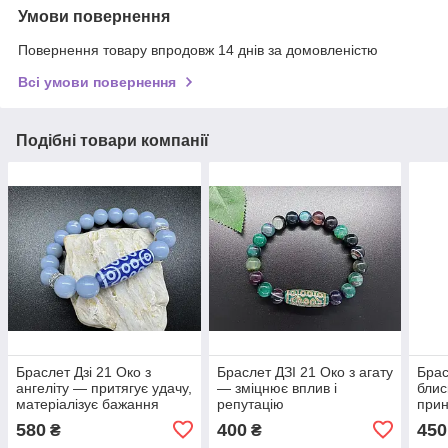
Умови повернення
Повернення товару впродовж 14 днів за домовленістю
Всі умови повернення
Подібні товари компанії
Браслет Дзі 21 Око з
Браслет ДЗІ 21 Око з агату
Брас
ангеліту — притягує удачу,
— зміцнює вплив і
блис
матеріалізує бажання
репутацію
прин
напр
580
400
450
₴
₴