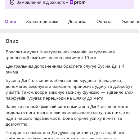
Замовлення під захистом
Опис
Характеристики
Доставка
Оплата
Умови п
Опис
Браслет-амулет із натуральних каменів: натуральний
гранований аметист, розмір намистин 10 мм.
Центральним доповненням браслета слугує Бусіна Дзі з 4
очима.
Бусина Дзі 4 очі сприяє збільшенню мудрості її власника,
допомагає виконувати бажання, приносить удачу та добробут
у житті. Також добре виконує захисну функцію — відганяє злих
парфумів і усуває перешкоди на шляху до мети.
Завдяки великій фізичній силі намистина Дзі 4 очі допомагає
подолати негативні впливи як зовнішнього світу, так і тих, хто
йде з нашого підсвідомості. Вона сприяє успіху в житті та
довголіттю.
Чотириока намистина Дзі дуже сприятлива для людей, які
займаються фізичними практиками, позаяк допомагає