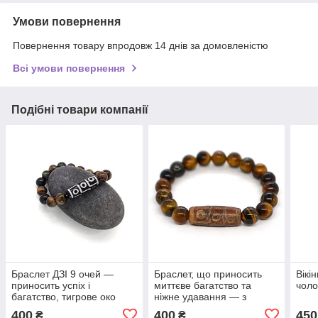
Умови повернення
Повернення товару впродовж 14 днів за домовленістю
Всі умови повернення
Подібні товари компанії
Браслет ДЗІ 9 очей —
Браслет, що приносить
Вікі
приносить успіх і
миттєве багатство та
чоло
багатство, тигрове око
ніжне удавання — з
тигрового ока та
400
400
450
₴
₴