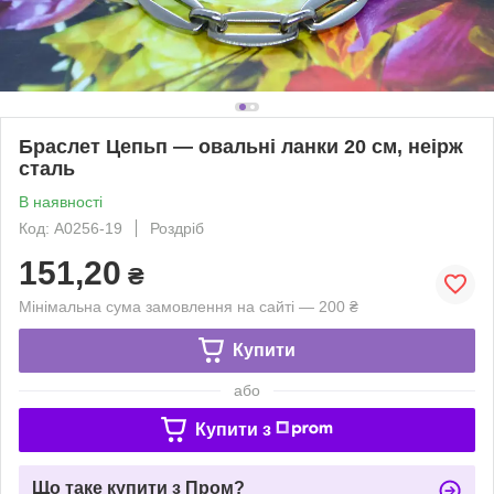
Браслет Цепьп — овальні ланки 20 см, неірж
сталь
В наявності
Код: A0256-19
Роздріб
151,20
₴
Мінімальна сума замовлення на сайті — 200 ₴
Купити
або
Купити з
Що таке купити з Пром?