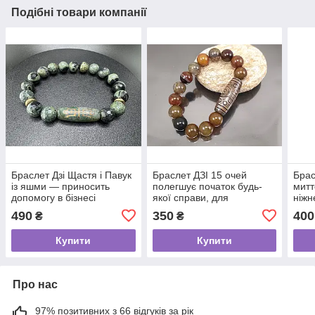
Подібні товари компанії
Браслет Дзі Щастя і Павук
Браслет ДЗІ 15 очей
Брас
із яшми — приносить
полегшує початок будь-
митт
допомогу в бізнесі
якої справи, для
ніжн
підприємців
та н
490
350
400
₴
₴
Купити
Купити
Про нас
97% позитивних з 66 відгуків за рік