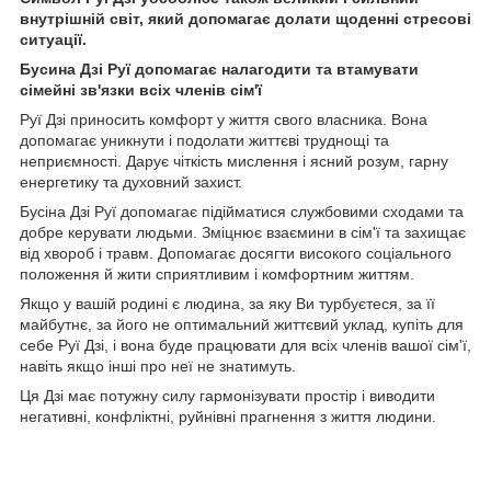
внутрішній світ, який допомагає долати щоденні стресові
ситуації.
Бусина Дзі Руї допомагає налагодити та втамувати
сімейні зв'язки всіх членів сім'ї
Руї Дзі приносить комфорт у життя свого власника. Вона
допомагає уникнути і подолати життєві труднощі та
неприємності. Дарує чіткість мислення і ясний розум, гарну
енергетику та духовний захист.
Бусіна Дзі Руї допомагає підійматися службовими сходами та
добре керувати людьми. Зміцнює взаємини в сім'ї та захищає
від хвороб і травм. Допомагає досягти високого соціального
положення й жити сприятливим і комфортним життям.
Якщо у вашій родині є людина, за яку Ви турбуєтеся, за її
майбутнє, за його не оптимальний життєвий уклад, купіть для
себе Руї Дзі, і вона буде працювати для всіх членів вашої сім'ї,
навіть якщо інші про неї не знатимуть.
Ця Дзі має потужну силу гармонізувати простір і виводити
негативні, конфліктні, руйнівні прагнення з життя людини.