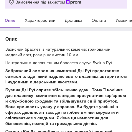
Замовлення під захистом
Опис
Характеристики
Доставка
Оплата
Умови п
Опис
Захисний браслет із натуральних каменів: гранований
медовий агат, розмір намистин 10 мм.
Центральним доповненням браслета слугує Бусіна Руї.
Зображений символ на намистині Дзі Руї представляє
символ влади, який наділяє свого власника авторитетом
і чудовими лідерськими якостями.
Бусина Дзі Руї сприяє збільшенню удачі. Тому її носіння
дає власнику намистини швидше просуватися кар'єрною
й службовою сходами та збільшувати свій прибуток.
Вона приносить удачу у справах. Ви будете успішні в
сферах діяльності там, де потрібне вміння керувати й
спілкуватися з людьми. Якісна ця намистина для
бізнесменів, позицій та громадських діячів.
Символ Руї Дзі уособлює також великий і сильний