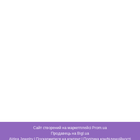
Сайт створений на маркетплейсі
Prom.ua
Продавець на Bigl.ua
Aldea Jewelry |
Поскаржитися на контент
|
Політика конфіденційності