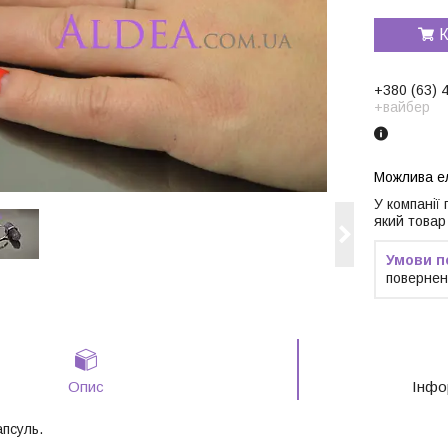
К
+380 (63) 
+вайбер
У компанії
який товар
повернен
Опис
Інфо
апсуль.