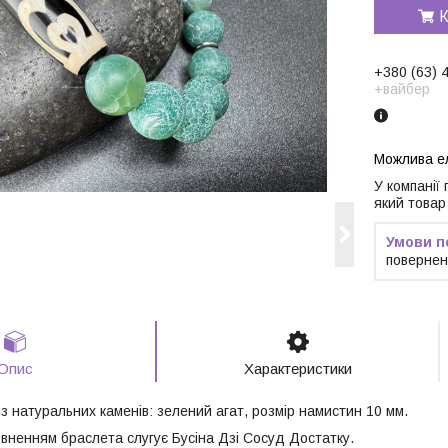
К
+380 (63) 
+вайбер
У компанії
який товар
повернен
Опис
Характеристики
з натуральних каменів: зелений агат, розмір намистин 10 мм.
ненням браслета слугує Бусіна Дзі Сосуд Достатку.