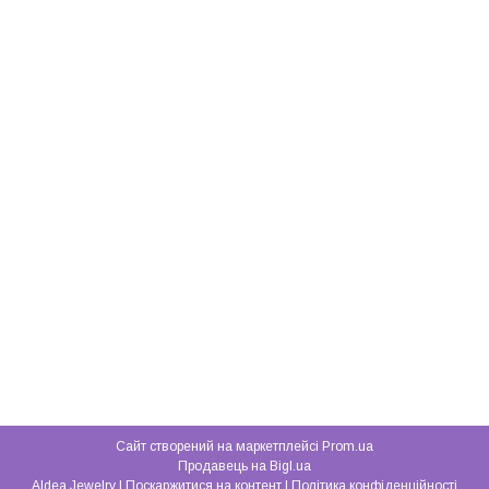
Сайт створений на маркетплейсі
Prom.ua
Продавець на Bigl.ua
Aldea Jewelry |
Поскаржитися на контент
|
Політика конфіденційності