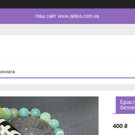
Наш сайт www.aldea.com.ua
 оплата
Брасл
безпе
400 ₴