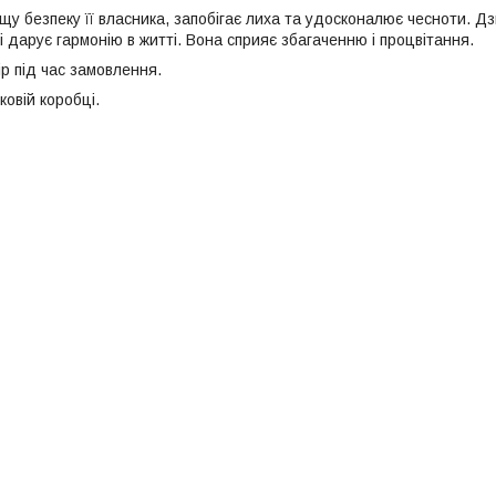
у безпеку її власника, запобігає лиха та удосконалює чесноти. Дз
і дарує гармонію в житті. Вона сприяє збагаченню і процвітання.
р під час замовлення.
овій коробці.