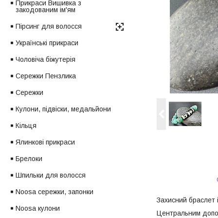
Прикраси Вишивка з
закодованим ім'ям
Пірсинг для волосся
Українські прикраси
Чоловіча біжутерія
Сережки Пензлика
Сережки
Кулони, підвіски, медальйони
Кільця
Ялинкові прикраси
Брелоки
Шпильки для волосся
Noosa сережки, запонки
Захисний браслет і
Noosa кулони
Центральним допов