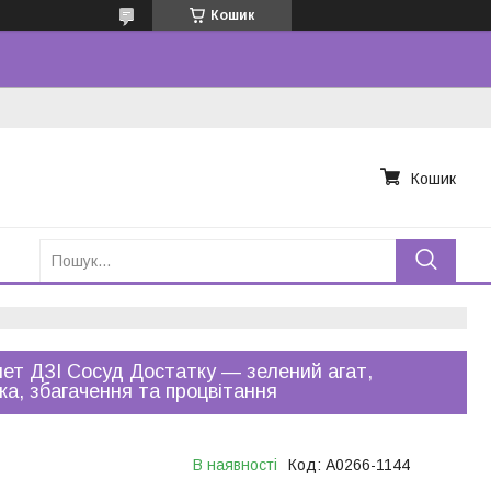
Кошик
Кошик
ет ДЗІ Сосуд Достатку — зелений агат,
ка, збагачення та процвітання
В наявності
Код:
A0266-1144