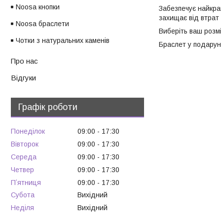
Noosa кнопки
Забезпечує найкращ
захищає від втрат 
Noosa браслети
Виберіть ваш розмі
Чотки з натуральних каменів
Браслет у подарунк
Про нас
Відгуки
Графік роботи
Понеділок
09:00
17:30
Вівторок
09:00
17:30
Середа
09:00
17:30
Четвер
09:00
17:30
Пʼятниця
09:00
17:30
Субота
Вихідний
Неділя
Вихідний