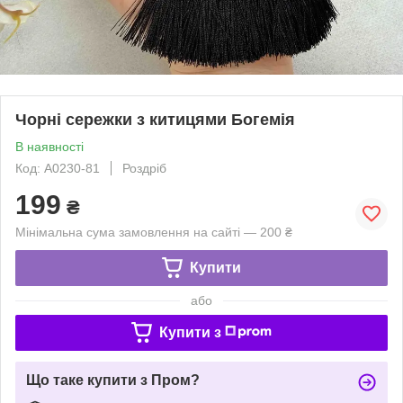
Чорні сережки з китицями Богемія
В наявності
Код: A0230-81
Роздріб
199
₴
Мінімальна сума замовлення на сайті — 200 ₴
Купити
або
Купити з
Що таке купити з Пром?