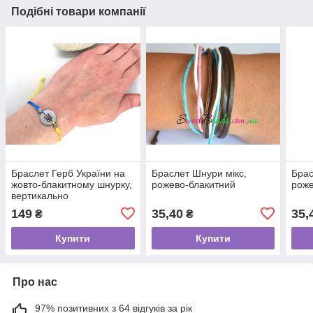
Подібні товари компанії
Браслет Герб України на
Браслет Шнури мікс,
Брас
жовто-блакитному шнурку,
рожево-блакитний
роже
вертикально
149
35,40
35,
₴
₴
Купити
Купити
Про нас
97% позитивних з 64 відгуків за рік