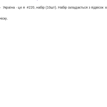
- Україна - це я #220, набір (10шт). Набір складається з підвісок :
іску.