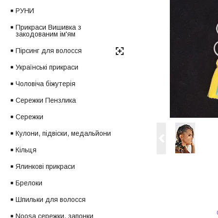
РУНИ
Прикраси Вишивка з
закодованим ім'ям
Пірсинг для волосся
Українські прикраси
Чоловіча біжутерія
Сережки Пензлика
Сережки
Кулони, підвіски, медальйони
Кільця
Ялинкові прикраси
Брелоки
Шпильки для волосся
Noosa сережки, запонки