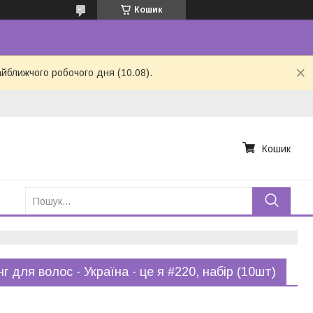
Кошик
айближчого робочого дня (10.08).
Кошик
нг для волос - Україна - це я #220, набір (10шт)