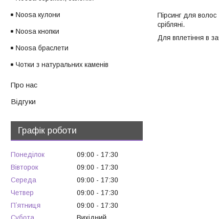
Noosa кулони
Пірсинг для волос 
срібляні.
Noosa кнопки
Для вплетіння в зач
Noosa браслети
Чотки з натуральних каменів
Про нас
Відгуки
Графік роботи
Понеділок
09:00
17:30
Вівторок
09:00
17:30
Середа
09:00
17:30
Четвер
09:00
17:30
Пʼятниця
09:00
17:30
Субота
Вихідний