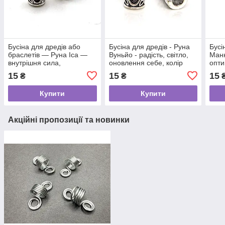
Бусіна для дредів або
Бусіна для дредів - Руна
Бусі
браслетів — Руна Іса —
Вуньйо - радість, світло,
Манн
внутрішня сила,
оновлення себе, колір
опти
самоконтроль
срібло
доск
15
15
15
₴
₴
Купити
Купити
Акційні пропозиції та новинки