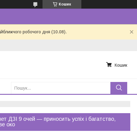
Кошик
айближчого робочого дня (10.08).
Кошик
ет ДЗІ 9 очей — приносить успіх і багатство,
ве око