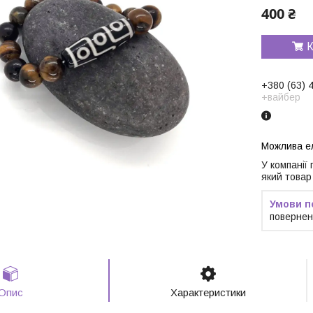
400 ₴
К
+380 (63) 
+вайбер
У компанії
який товар
повернен
Опис
Характеристики