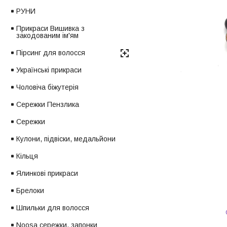
РУНИ
Прикраси Вишивка з
закодованим ім'ям
Пірсинг для волосся
Українські прикраси
Чоловіча біжутерія
Сережки Пензлика
Сережки
Кулони, підвіски, медальйони
Кільця
Ялинкові прикраси
Брелоки
Шпильки для волосся
Noosa сережки, запонки