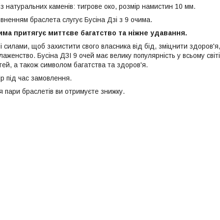
з натуральних каменів: тигрове око, розмір намистин 10 мм.
ненням браслета слугує Бусіна Дзі з 9 очима.
чима притягує миттєве багатство та ніжне удавання.
і силами, щоб захистити свого власника від бід, зміцнити здоров'я
лаженство. Бусіна ДЗІ 9 очей має велику популярність у всьому сві
ей, а також символом багатства та здоров'я.
р під час замовлення.
я пари браслетів ви отримуєте знижку.