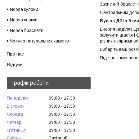
Захисний браслет і
Noosa кулони
Центральним допов
Noosa кнопки
Бусіна ДЗІ з 9 о
Енергія наділяє Дз
Noosa браслети
залучити щастя і б
Чотки з натуральних каменів
різних неприємност
Виберіть ваш розмі
Про нас
Під час замовленн
Відгуки
Графік роботи
Понеділок
09:00
17:30
Вівторок
09:00
17:30
Середа
09:00
17:30
Четвер
09:00
17:30
Пʼятниця
09:00
17:30
Субота
Вихідний