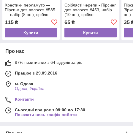
Хрестики перламутр —
Сріблясті черепи - Пірсинг
Пірс
Пірсинг для волосся #585
для волосся #453, набір
Зірк
— набір (8 шт.), срібло
(10 шт.), срібло
шт.)
115
65
35
₴
₴
Купити
Купити
Про нас
97% позитивних з 64 відгуків за рік
Працює з 29.09.2016
м. Одеса
Одеса, Україна
Контакти
Сьогодні працює з 09:00 до 17:30
Показати весь графік роботи
Про нас