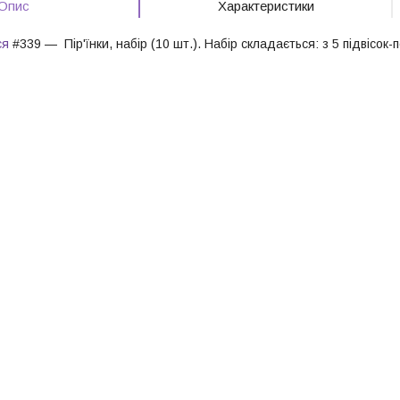
Опис
Характеристики
ся
#339 — Пір'їнки, набір (10 шт.). Набір складається: з 5 підвісок-