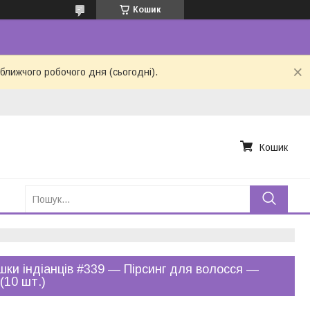
Кошик
ближчого робочого дня (сьогодні).
Кошик
шки індіанців #339 — Пірсинг для волосся —
 (10 шт.)