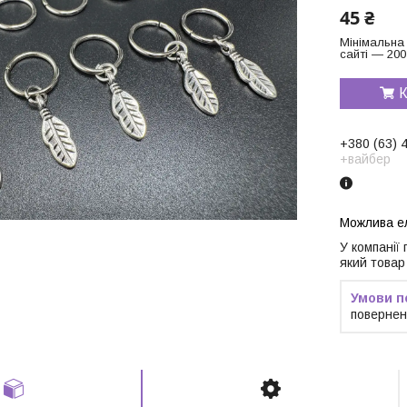
45 ₴
Мінімальна
сайті — 200
К
+380 (63) 
+вайбер
У компанії
який товар
повернен