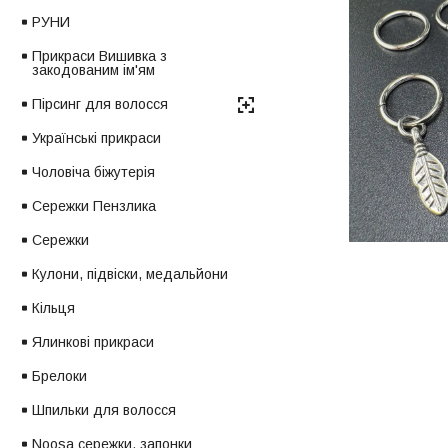
РУНИ
Прикраси Вишивка з
закодованим ім'ям
Пірсинг для волосся
Українські прикраси
Чоловіча біжутерія
Сережки Пензлика
Сережки
Кулони, підвіски, медальйони
Кільця
Ялинкові прикраси
Брелоки
Шпильки для волосся
Noosa сережки, запонки