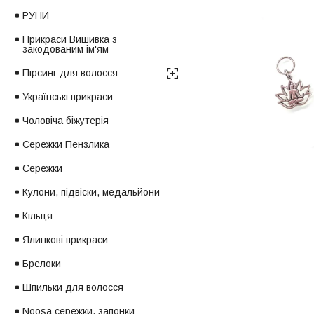
РУНИ
Прикраси Вишивка з
закодованим ім'ям
Пірсинг для волосся
Українські прикраси
Чоловіча біжутерія
Сережки Пензлика
Сережки
Кулони, підвіски, медальйони
Кільця
Ялинкові прикраси
Брелоки
Шпильки для волосся
Noosa сережки, запонки