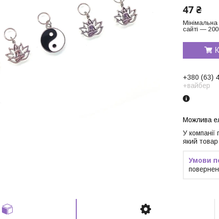
47 ₴
Мінімальна
сайті — 200
К
+380 (63) 
+вайбер
У компанії
який товар
повернен