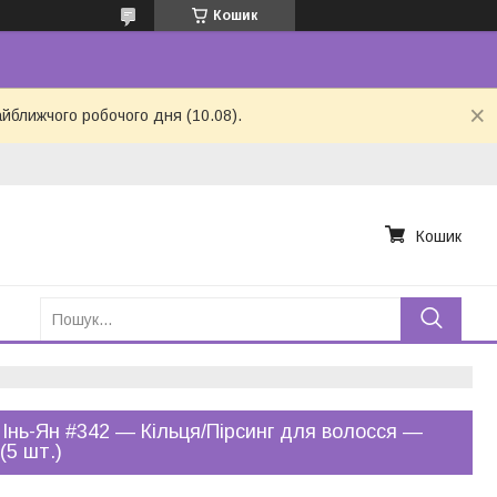
Кошик
айближчого робочого дня (10.08).
Кошик
 Інь-Ян #342 — Кільця/Пірсинг для волосся —
(5 шт.)