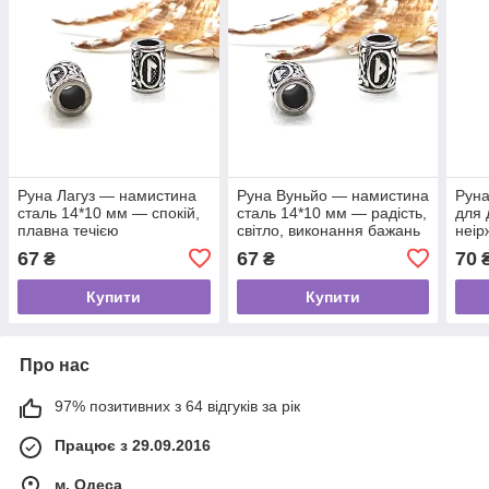
Руна Лагуз — намистина
Руна Вуньйо — намистина
Руна
сталь 14*10 мм — спокій,
сталь 14*10 мм — радість,
для 
плавна течією
світло, виконання бажань
неір
сила
67
67
70
₴
₴
сво
Купити
Купити
Про нас
97% позитивних з 64 відгуків за рік
Працює з 29.09.2016
м. Одеса