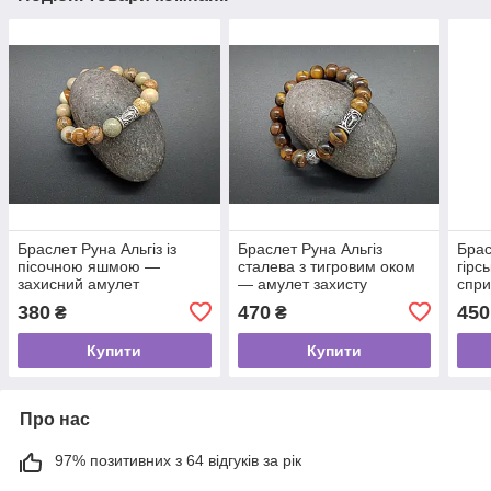
Браслет Руна Альгіз із
Браслет Руна Альгіз
Брас
пісочною яшмою —
сталева з тигровим оком
гірс
захисний амулет
— амулет захисту
спри
добр
380
470
450
₴
₴
Купити
Купити
Про нас
97% позитивних з 64 відгуків за рік