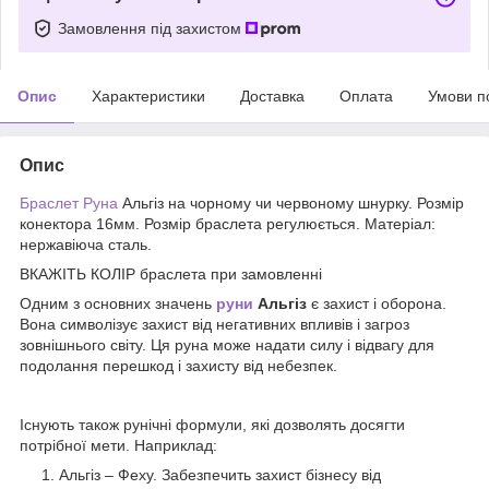
Замовлення під захистом
Опис
Характеристики
Доставка
Оплата
Умови п
Опис
Браслет Руна
Альгіз на чорному чи червоному шнурку. Розмір
конектора 16мм. Розмір браслета регулюється. Матеріал:
нержавіюча сталь.
ВКАЖІТЬ КОЛІР браслета при замовленні
Одним з основних значень
руни
Альгіз
є захист і оборона.
Вона символізує захист від негативних впливів і загроз
зовнішнього світу. Ця руна може надати силу і відвагу для
подолання перешкод і захисту від небезпек.
Існують також рунічні формули, які дозволять досягти
потрібної мети. Наприклад:
Альгіз – Феху. Забезпечить захист бізнесу від