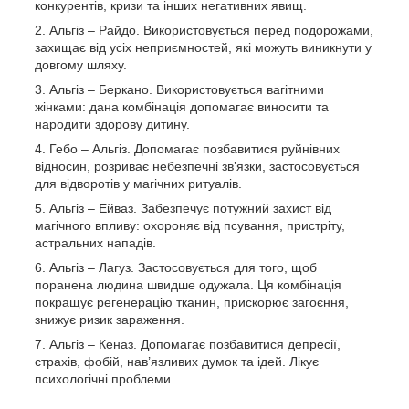
конкурентів, кризи та інших негативних явищ.
Альгіз – Райдо. Використовується перед подорожами,
захищає від усіх неприємностей, які можуть виникнути у
довгому шляху.
Альгіз – Беркано. Використовується вагітними
жінками: дана комбінація допомагає виносити та
народити здорову дитину.
Гебо – Альгіз. Допомагає позбавитися руйнівних
відносин, розриває небезпечні зв’язки, застосовується
для відворотів у магічних ритуалів.
Альгіз – Ейваз. Забезпечує потужний захист від
магічного впливу: охороняє від псування, пристріту,
астральних нападів.
Альгіз – Лагуз. Застосовується для того, щоб
поранена людина швидше одужала. Ця комбінація
покращує регенерацію тканин, прискорює загоєння,
знижує ризик зараження.
Альгіз – Кеназ. Допомагає позбавитися депресії,
страхів, фобій, нав’язливих думок та ідей. Лікує
психологічні проблеми.