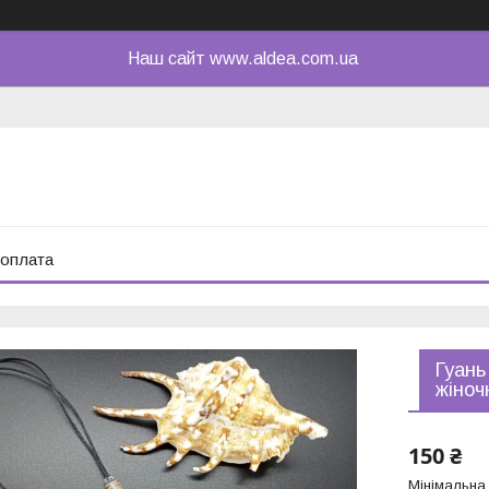
Наш сайт www.aldea.com.ua
 оплата
Гуань
жіноч
150 ₴
Мінімальна