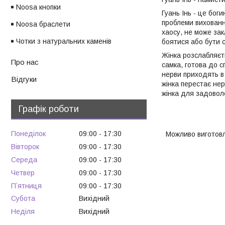
Noosa кнопки
Гуань Інь - це бог
проблеми виховання
Noosa браслети
хаосу, не може зак
Чотки з натуральних каменів
боятися або бути 
Жінка розслабляєть
Про нас
самка, готова до с
нерви приходять в
Відгуки
жінка перестає нер
жінка для задовол
Графік роботи
Понеділок
09:00
17:30
Можливо виготовл
Вівторок
09:00
17:30
Середа
09:00
17:30
Четвер
09:00
17:30
Пʼятниця
09:00
17:30
Субота
Вихідний
Неділя
Вихідний