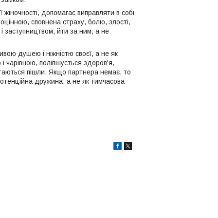
ої жіночності, допомагає виправляти в собі
ноцінною, сповнена страху, болю, злості,
 і заступництвом, йти за ним, а не
вою душею і ніжністю своєї, а не як
 і чарівною, поліпшується здоров'я,
ртаються пішли. Якщо партнера немає, то
 потенційна дружина, а не як тимчасова