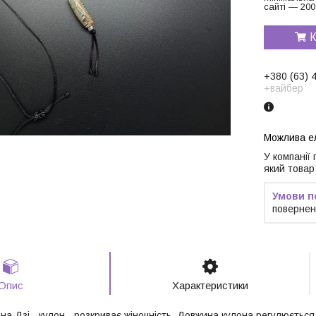
сайті — 200
К
+380 (63) 
+вайбер
У компанії
який товар
повернен
Опис
Характеристики
ина Дзі - кулон - розкриває жіночність. Довжина кулона регулюєтьс