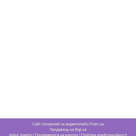
Сайт створений на маркетплейсі
Prom.ua
Продавець на Bigl.ua
Aldea Jewelry |
Поскаржитися на контент
|
Політика конфіденційності