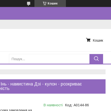
Кошик
Кошик
 Інь - намистина Дзі - кулон - розкриває
ність
В наявності
Код:
A0144-86
 сума замовлення на