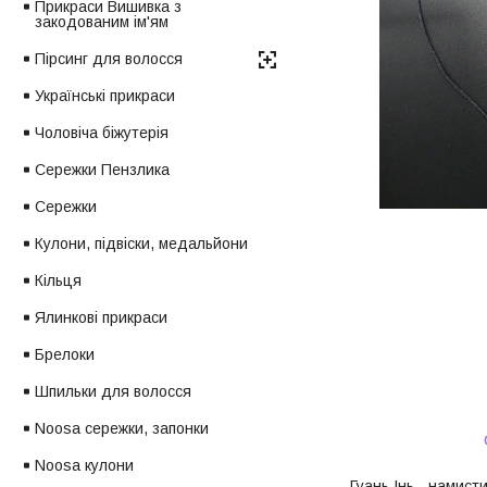
Прикраси Вишивка з
закодованим ім'ям
Пірсинг для волосся
Українські прикраси
Чоловіча біжутерія
Сережки Пензлика
Сережки
Кулони, підвіски, медальйони
Кільця
Ялинкові прикраси
Брелоки
Шпильки для волосся
Noosa сережки, запонки
Noosa кулони
Гуань Інь - намист