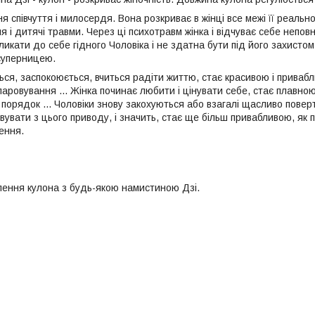
иня співчуття і милосердя. Вона розкриває в жінці все межі її реальн
 і дитячі травми. Через ці психотравм жінка і відчуває себе непов
ликати до себе гідного Чоловіка і не здатна бути під його захистом
суперницею.
ся, заспокоюється, вчиться радіти життю, стає красивою і привабли
паровування ... Жінка починає любити і цінувати себе, стає плавною
 порядок ... Чоловіки знову закохуються або взагалі щасливо пове
вувати з цього приводу, і значить, стає ще більш привабливою, як
ення.
ення кулона з будь-якою намистиною Дзі.