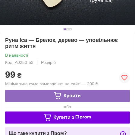
Руна Іса — Брелок, дерево — уповільнює
ритм життя
В наявності
Код: A0250-53
Роздріб
99
₴
Мінімальна сума замовлення на сайті — 200 ₴
Купити
або
Купити з
Що таке купити з Пром?