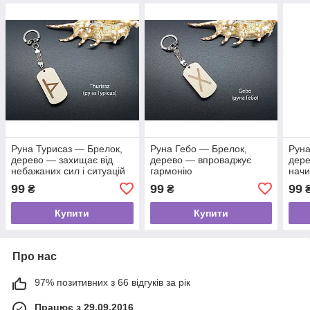
Руна Турисаз — Брелок,
Руна Гебо — Брелок,
Руна
дерево — захищає від
дерево — впроваджує
дере
небажаних сил і ситуацій
гармонію
начи
99
99
99
₴
₴
Купити
Купити
Про нас
97% позитивних з 66 відгуків за рік
Працює з 29.09.2016