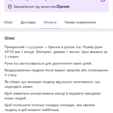
Замовлення під захистом
Опис
Доставка
Оплата
Умови повернення
Опис
Прекрасний
подар
унок — брелок із руною Іса. Розмір руни
43*23 мм + кільце. Матеріал: дерево + метал. Ціна вказана за
1 стерео.
Руна Іса застосовується для досягнення таких цілей:
Виздоровлення людини після важкої хвороби або полегшення
її стану
Як оберіг, що захищає людину від усього негативного, що
надходить ззовні.
Щоб навчитися контролювати емоції й керувати емоціями
інших людей.
Щоб полегшити поточну складну ситуацію, яка хвилює
людину в цей момент найбільше.