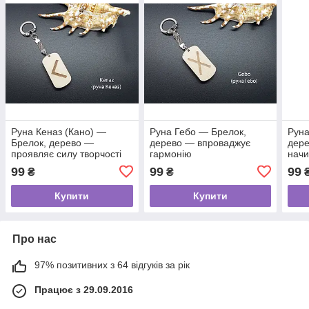
Руна Кеназ (Кано) —
Руна Гебо — Брелок,
Руна
Брелок, дерево —
дерево — впроваджує
дере
проявляє силу творчості
гармонію
начи
99
99
99
₴
₴
Купити
Купити
Про нас
97% позитивних з 64 відгуків за рік
Працює з 29.09.2016