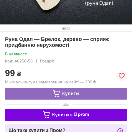
Руна Одал — Брелок, дерево — сприяє
придбанню нерухомості
В наявності
Код: A0250-58
Роздріб
99
₴
Мінімальна сума замовлення на сайті — 200 ₴
Купити
або
Купити з
Що таке купити з Пром?