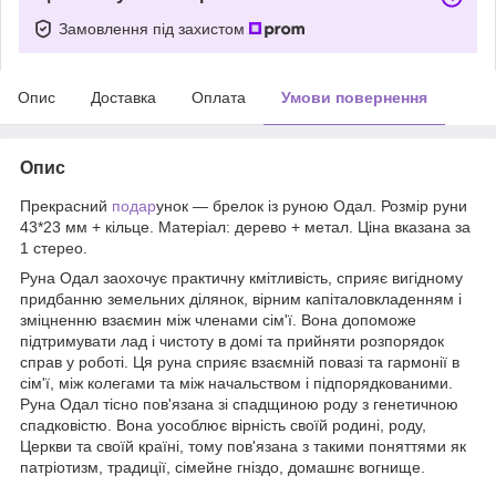
Замовлення під захистом
Опис
Доставка
Оплата
Умови повернення
Опис
Прекрасний
подар
унок — брелок із руною Одал. Розмір руни
43*23 мм + кільце. Матеріал: дерево + метал. Ціна вказана за
1 стерео.
Руна Одал заохочує практичну кмітливість, сприяє вигідному
придбанню земельних ділянок, вірним капіталовкладенням і
зміцненню взаємин між членами сім'ї. Вона допоможе
підтримувати лад і чистоту в домі та прийняти розпорядок
справ у роботі. Ця руна сприяє взаємній повазі та гармонії в
сім'ї, між колегами та між начальством і підпорядкованими.
Руна Одал тісно пов'язана зі спадщиною роду з генетичною
спадковістю. Вона уособлює вірність своїй родині, роду,
Церкви та своїй країні, тому пов'язана з такими поняттями як
патріотизм, традиції, сімейне гніздо, домашнє вогнище.