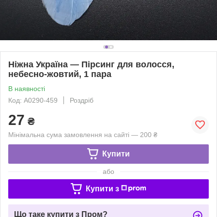
Ніжна Україна — Пірсинг для волосся,
небесно-жовтий, 1 пара
В наявності
Код: A0290-459
Роздріб
27
₴
Мінімальна сума замовлення на сайті — 200 ₴
Купити
або
Купити з
Що таке купити з Пром?