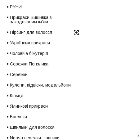
РУНИ
Прикраси Вишивка з
закодованим ім'ям
Пірсинг для волосся
Українські прикраси
Чоловіча біжутерія
Сережки Пензлика
Сережки
Кулони, підвіски, медальйони
Кільця
Ялинкові прикраси
Брелоки
Шпильки для волосся
Noosa сережки, запонки