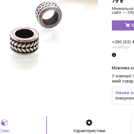
79 ₴
Мінімальна
сайті — 200
К
+380 (63) 
+вайбер
У компанії
який товар
повернен
Опис
Характеристики