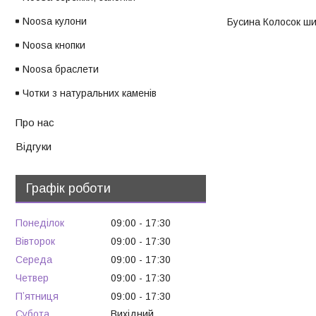
Noosa кулони
Бусина Колосок шир
Noosa кнопки
Noosa браслети
Чотки з натуральних каменів
Про нас
Відгуки
Графік роботи
Понеділок
09:00
17:30
Вівторок
09:00
17:30
Середа
09:00
17:30
Четвер
09:00
17:30
Пʼятниця
09:00
17:30
Субота
Вихідний