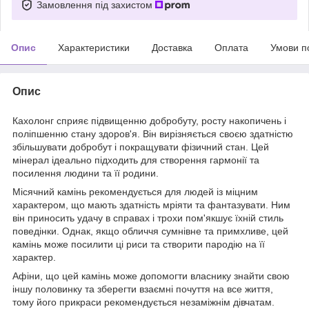
Замовлення під захистом
Опис
Характеристики
Доставка
Оплата
Умови п
Опис
Кахолонг сприяє підвищенню добробуту, росту накопичень і
поліпшенню стану здоров'я. Він вирізняється своєю здатністю
збільшувати добробут і покращувати фізичний стан. Цей
мінерал ідеально підходить для створення гармонії та
посилення людини та її родини.
Місячний камінь рекомендується для людей із міцним
характером, що мають здатність мріяти та фантазувати. Ним
він приносить удачу в справах і трохи пом'якшує їхній стиль
поведінки. Однак, якщо обличчя сумнівне та примхливе, цей
камінь може посилити ці риси та створити пародію на її
характер.
Афіни, що цей камінь може допомогти власнику знайти свою
іншу половинку та зберегти взаємні почуття на все життя,
тому його прикраси рекомендується незаміжнім дівчатам.