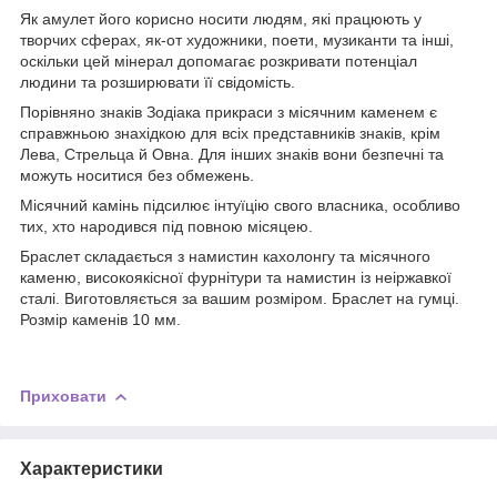
Як амулет його корисно носити людям, які працюють у
творчих сферах, як-от художники, поети, музиканти та інші,
оскільки цей мінерал допомагає розкривати потенціал
людини та розширювати її свідомість.
Порівняно знаків Зодіака прикраси з місячним каменем є
справжньою знахідкою для всіх представників знаків, крім
Лева, Стрельца й Овна. Для інших знаків вони безпечні та
можуть носитися без обмежень.
Місячний камінь підсилює інтуїцію свого власника, особливо
тих, хто народився під повною місяцею.
Браслет складається з намистин кахолонгу та місячного
каменю, високоякісної фурнітури та намистин із неіржавкої
сталі. Виготовляється за вашим розміром. Браслет на гумці.
Розмір каменів 10 мм.
Приховати
Характеристики