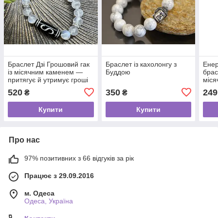
Браслет Дзі Грошовий гак
Браслет із кахолонгу з
Енерг
із місячним каменем —
Буддою
брас
притягує й утримує гроші
міся
520
350
249
₴
₴
Купити
Купити
Про нас
97% позитивних з 66 відгуків за рік
Працює з 29.09.2016
м. Одеса
Одеса, Україна