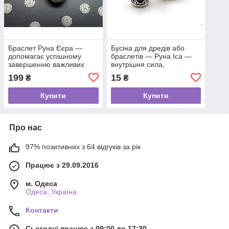
Браслет Руна Єєра —
Бусіна для дредів або
допомагає успішному
браслетів — Руна Іса —
завершенню важливих
внутрішня сила,
справ
самоконтроль
199
15
₴
₴
Купити
Купити
Про нас
97% позитивних з 64 відгуків за рік
Працює з 29.09.2016
м. Одеса
Одеса, Україна
Контакти
Сьогодні працює з 09:00 до 17:30