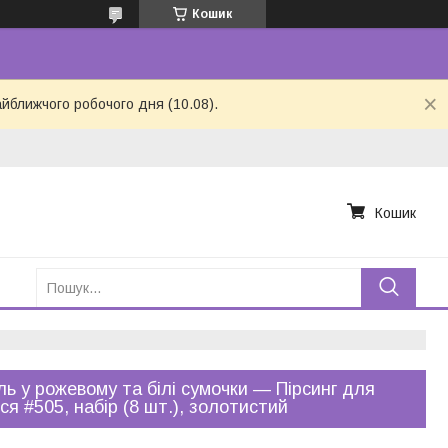
Кошик
айближчого робочого дня (10.08).
Кошик
ь у рожевому та білі сумочки — Пірсинг для
ся #505, набір (8 шт.), золотистий