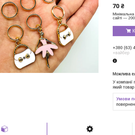
70 ₴
Мінімальна
сайті — 200
К
+380 (63) 
+вайбер
У компанії
який товар
повернен