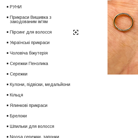
РУНИ
Прикраси Вишивка з
закодованим ім'ям
Пірсинг для волосся
Українські прикраси
Чоловіча біжутерія
Сережки Пензлика
Сережки
Кулони, підвіски, медальйони
Кільця
Ялинкові прикраси
Брелоки
Шпильки для волосся
Noosa сережки, запонки