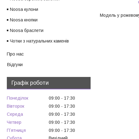
Noosa кулони
Модель у рожевому
Noosa кнопки
Noosa браслети
Чотки з натуральних каменів
Про нас
Відгуки
Графік роботи
Понеділок
09:00
17:30
Вівторок
09:00
17:30
Середа
09:00
17:30
Четвер
09:00
17:30
Пʼятниця
09:00
17:30
Субота
Вихідний