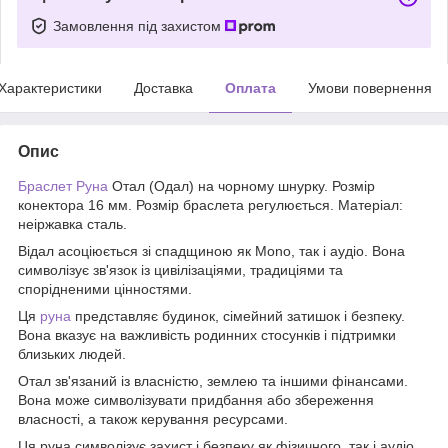
Замовлення під захистом
Характеристики
Доставка
Оплата
Умови повернення
Опис
Браслет Руна
Отал (Одал) на чорному шнурку. Розмір
конектора 16 мм. Розмір браслета регулюється. Матеріал:
неіржавка сталь.
Відал асоціюється зі спадщиною як Mono, так і аудіо. Вона
символізує зв'язок із цивілізаціями, традиціями та
спорідненими цінностями.
Ця
руна
представляє будинок, сімейний затишок і безпеку.
Вона вказує на важливість родинних стосунків і підтримки
близьких людей.
Отал зв'язаний із власністю, землею та іншими фінансами.
Вона може символізувати придбання або збереження
власності, а також керування ресурсами.
Ця руна символізує захист і безпеку як фізичного, так і аудіо.