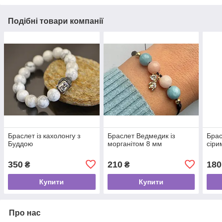
Подібні товари компанії
Браслет із кахолонгу з
Браслет Ведмедик із
Брас
Буддою
морганітом 8 мм
сіри
350
210
180
₴
₴
Купити
Купити
Про нас