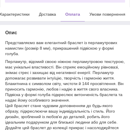
Характеристики
Доставка
Оплата
Умови повернення
Опис
Представляємо вам елегантний браслет із перламутрових
намистин (розмір 8 мм), прикрашений підвіскою у формі
голуба.
Перламутр, відомий своєю ніжною перламутровою текстурою,
має унікальні властивості. Він сприяє емоційному рівновазі,
знімає стрес і захищає від негативної енергії. Перламутр
допомагає розвивати інтуїцію, творчість і гармонію життя.
Блакитнина є символом світу, чистоти й 144 просвітлення. Він
приносить гармонію, любов і надію в життя свого власника.
Підвіска у формі голуба підкреслює витонченість браслета та
надає йому особливого значення.
Цей браслет стане чудовим доповненням до будь-якого
образу, підкреслюючи вашу індивідуальність і стиль. Його
дизайн, зроблений із любов'ю до деталей, робить його
ідеальним подарунком для близької людини або для себе.
Додайте цей браслет до колекції прикрас і насолоджуйтеся